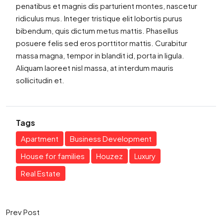
penatibus et magnis dis parturient montes, nascetur
ridiculus mus. Integer tristique elit lobortis purus
bibendum, quis dictum metus mattis. Phasellus
posuere felis sed eros porttitor mattis. Curabitur
massa magna, tempor in blandit id, porta in ligula.
Aliquam laoreet nisl massa, at interdum mauris
sollicitudin et.
Tags
Apartment
Business Development
House for families
Houzez
Luxury
Real Estate
Prev Post